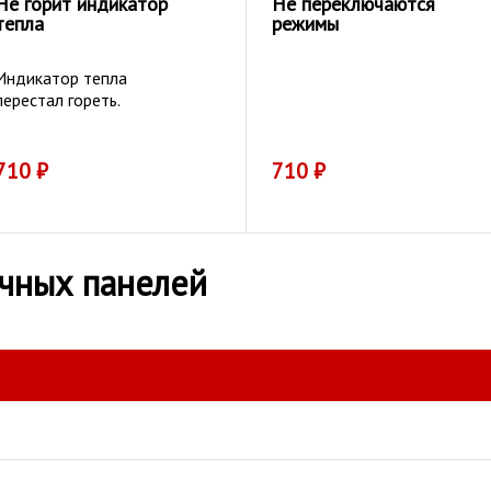
Не горит индикатор
Не переключаются
тепла
режимы
Индикатор тепла
перестал гореть.
710
₽
710
₽
чных панелей