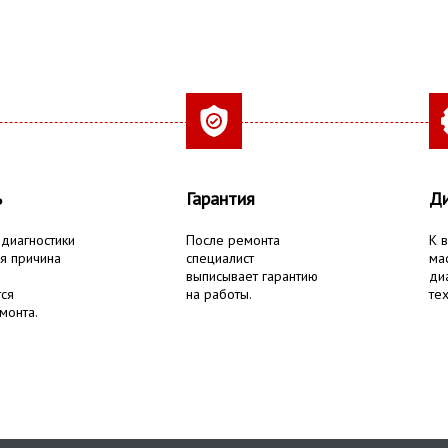
ь
Гарантия
Ди
 диагностики
После ремонта
К 
я причина
специалист
ма
выписывает гарантию
ди
тся
на работы.
тех
монта.