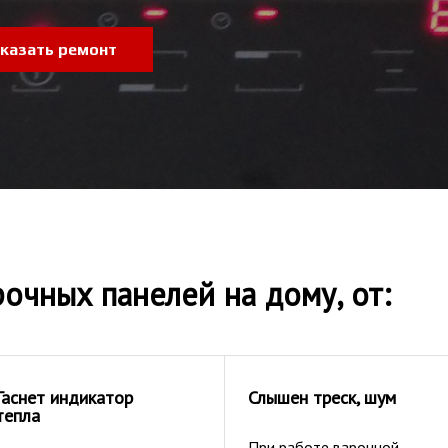
казать ремонт
очных панелей на дому, от:
Гаснет индикатор
Слышен треск, шум
тепла
При работе варочной