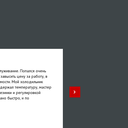
Яна
луживание. Попался очень
Спасибо за быстрое обслу
 завысить цену за работу, в
машинки. Проблема была в
мости. Мой холодильник
сливать воду. Оказалось чт
 держал температуру, мастер
Несмотря на то что у меня 
езинки и регулировкой
наличии, мне его быстрень
ано быстро, и по
гарантию на год.
5
/ 5