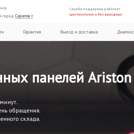
ентр
Служба поддержки работает
круглосуточно и без выходных
й город
Саратов >
ти
Гарантия
Выезд и доставка
Диагнос
ных панелей Ariston
 минут.
ень обращения.
енного склада.