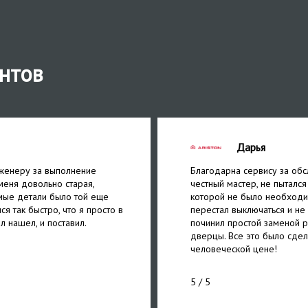
нтов
Дарья
женеру за выполнение
Благодарна сервису за обс
меня довольно старая,
честный мастер, не пытался
мые детали было той еще
которой не было необходи
ся так быстро, что я просто в
перестал выключаться и не
л нашел, и поставил.
починил простой заменой р
дверцы. Все это было сдел
человеческой цене!
5
/ 5