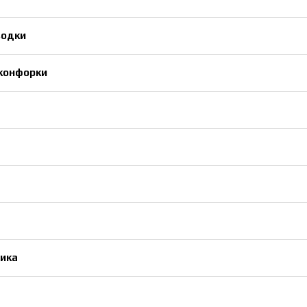
водки
конфорки
ика