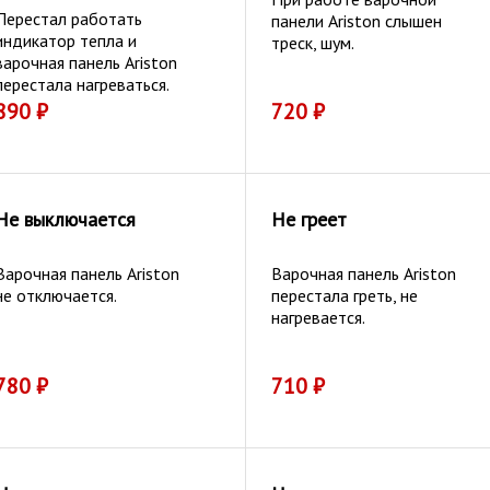
Перестал работать
панели Ariston слышен
индикатор тепла и
треск, шум.
варочная панель Ariston
перестала нагреваться.
890
₽
720
₽
Не выключается
Не греет
Варочная панель Ariston
Варочная панель Ariston
не отключается.
перестала греть, не
нагревается.
780
₽
710
₽