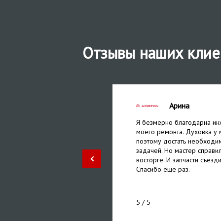
Отзывы наших клие
Арина
ли без проблем. дали
Я безмерно благодарна ин
 мне не придется
моего ремонта. Духовка у 
о, мастер дал пару советов
поэтому достать необходи
 сервис и его мастеров!
задачей. Но мастер справил
восторге. И запчасти съезди
Спасибо еще раз.
5
/ 5