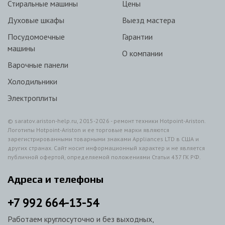
Стиральные машины
Цены
Духовые шкафы
Выезд мастера
Посудомоечные
Гарантии
машины
О компании
Варочные панели
Холодильники
Электроплиты
© saratov.ariston-help.ru, 2015-2026 - ремонт техники Hotpoint-Ariston.
Логотипы Hotpoint-Ariston и ее торговые марки являются
зарегистрированными товарными знаками Appliances LTD в США и
других странах. Сайт носит информационный характер и не является
публичной офертой, определяемой положениями Статьи 437 ГК РФ.
Адреса и телефоны
+7
992
664-13-54
Работаем круглосуточно и без выходных,